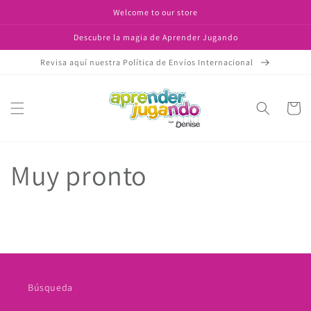
Ir
Welcome to our store
directamente
al contenido
Descubre la magia de Aprender Jugando
Revisa aquí nuestra Política de Envíos Internacional
Carrito
Muy pronto
Búsqueda